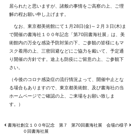
居られたと思いますが、諸般の事情をご高察の上、ご理
解の程お願い申し上げます。
なお、東京都美術館にて１月28日(金)～２月３日(木)ま
で開催の書海社１００年記念「第70回書海社展」は、美
術館内の万全な感染予防対策の下、ご参観の皆様にもマ
スク着用の上、三密回避などにご協力を戴いて、予定通
り開催の方針です。途上も防疫にご留意の上、ご参観下
さい。
（今後のコロナ感染症の流行情況よって、開催中止とな
る場合もありますので、東京都美術館、及び書海社の当
ホームページでご確認の上、ご来場をお願い致しま
す。）
書海社創立１００年記念 第７
第70回書海社展 会場の様子
０回書海社展