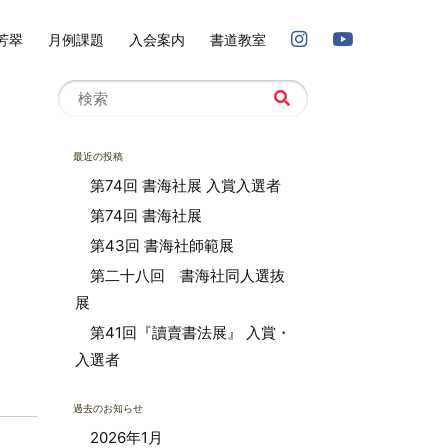
芳翠
月例課題
入会案内
書道教室
最近の投稿
第74回 書海社展 入賞入選者
第74回 書海社展
第43回 書海社師範展
第二十八回 書海社同人選抜
展
第41回『讀賣書法展』 入賞・
入選者
過去のお知らせ
2026年1月